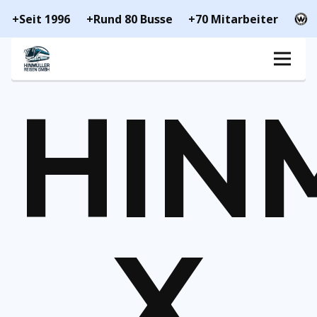
+Seit 1996
+Rund 80 Busse
+70 Mitarbeiter
HIN
X